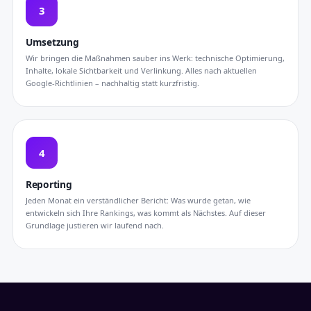
3
Umsetzung
Wir bringen die Maßnahmen sauber ins Werk: technische Optimierung,
Inhalte, lokale Sichtbarkeit und Verlinkung. Alles nach aktuellen
Google-Richtlinien – nachhaltig statt kurzfristig.
4
Reporting
Jeden Monat ein verständlicher Bericht: Was wurde getan, wie
entwickeln sich Ihre Rankings, was kommt als Nächstes. Auf dieser
Grundlage justieren wir laufend nach.