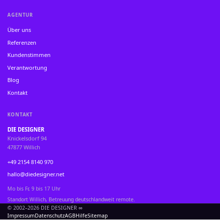
AGENTUR
Über uns
Referenzen
Kundenstimmen
Verantwortung
Blog
Kontakt
KONTAKT
DIE DESIGNER
Knickelsdorf 94
47877 Willich
+49 2154 8140 970
hallo@diedesigner.net
Mo bis Fr, 9 bis 17 Uhr
Standort Willich, Betreuung deutschlandweit remote.
© 2002–2026 DIE DESIGNER ∞
Impressum
Datenschutz
AGB
Hilfe
Sitemap